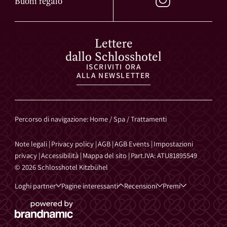
Buoni regalo
Lettere
dallo Schlosshotel
ISCRIVITI ORA
ALLA NEWSLETTER
Percorso di navigazione
:
Home
/
Spa
/
Trattamenti
Note legali
|
Privacy policy
|
AGB
|
AGB Events
|
Impostazioni
privacy
|
Accessibilità
|
Mappa del sito
|
Part.IVA: ATU81895549
© 2026 Schlosshotel Kitzbühel
Loghi partner
Pagine interessanti
Recensioni
Premi