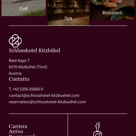
Golf
Ristoranti
Spa
Schlosshotel Kitzbühel
Ried Kaps 7
6370 Kitzbühel (Tirol)
Austria
Contatto
T. +43 5356 65660-0
contact@
schlosshotel-kitzbuehel.
com
reservation@
schlosshotel-kitzbuehel.
com
Carriera
Arrivo