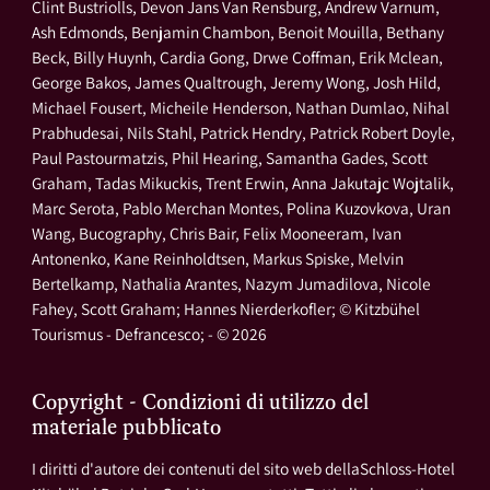
Clint Bustriolls, Devon Jans Van Rensburg, Andrew Varnum,
Ash Edmonds, Benjamin Chambon, Benoit Mouilla, Bethany
Beck, Billy Huynh, Cardia Gong, Drwe Coffman, Erik Mclean,
George Bakos, James Qualtrough, Jeremy Wong, Josh Hild,
Michael Fousert, Micheile Henderson, Nathan Dumlao, Nihal
Prabhudesai, Nils Stahl, Patrick Hendry, Patrick Robert Doyle,
Paul Pastourmatzis, Phil Hearing, Samantha Gades, Scott
Graham, Tadas Mikuckis, Trent Erwin, Anna Jakutajc Wojtalik,
Marc Serota, Pablo Merchan Montes, Polina Kuzovkova, Uran
Wang, Bucography, Chris Bair, Felix Mooneeram, Ivan
Antonenko, Kane Reinholdtsen, Markus Spiske, Melvin
Bertelkamp, Nathalia Arantes, Nazym Jumadilova, Nicole
Fahey, Scott Graham; Hannes Nierderkofler; © Kitzbühel
Tourismus - Defrancesco; - © 2026
Copyright - Condizioni di utilizzo del
materiale pubblicato
I diritti d'autore dei contenuti del sito web dellaSchloss-Hotel