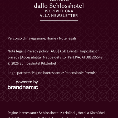
dallo Schlosshotel
ISCRIVITI ORA
ALLA NEWSLETTER
Percorso di navigazione
:
Home
/
Note legali
Note legali
|
Privacy policy
|
AGB
|
AGB Events
|
Impostazioni
privacy
|
Accessibilità
|
Mappa del sito
|
Part.IVA: ATU81895549
© 2026 Schlosshotel Kitzbühel
Loghi partner
Pagine interessanti
Recensioni
Premi
Pagine interessanti:
Schlosshotel Kitzbühel
,
Hotel a Kitzbühel
,