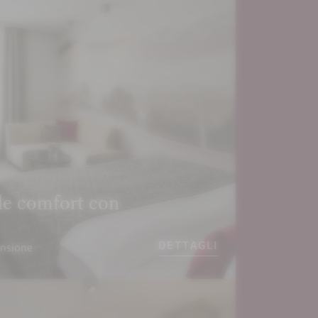
e comfort con
DETTAGLI
ensione