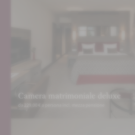
Camera matrimoniale deluxe
da 229,00 € a persona incl. mezza pensione
PRENOTA
RICHIEDI