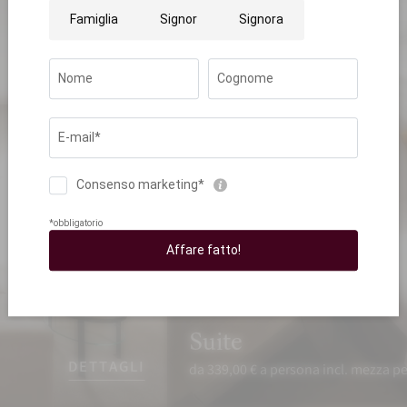
Suite
DETTAGLI
da 339,00 € a persona incl. mezza p
PRENOTA
RICHIEDI