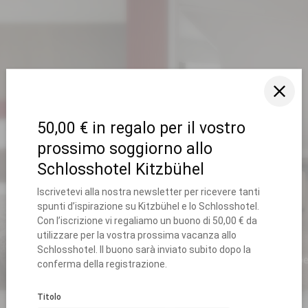
Junior suite
DETTAGLI
da 269,00 € a persona incl. mezza p
PRENOTA
RICHIEDI