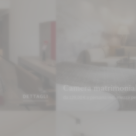
Camera matrimonial
DETTAGLI
da 129,00 € a persona incl. mezza p
PRENOTA
RICHIEDI