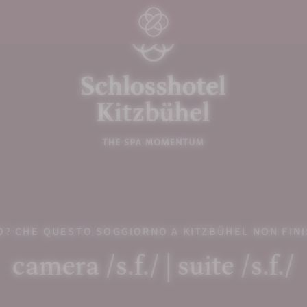
O? CHE QUESTO SOGGIORNO A KITZBÜHEL NON FINI
camera /s.f./ | suite /s.f./