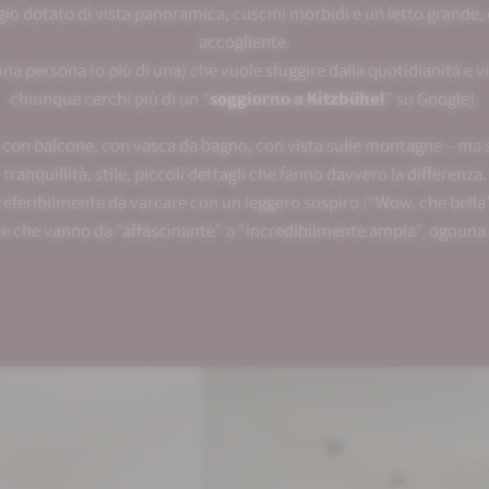
fugio dotato di vista panoramica, cuscini morbidi e un letto gran
accogliente.
a persona (o più di una) che vuole sfuggire dalla quotidianità e vi
chiunque cerchi più di un “
soggiorno a Kitzbühel
” su Google].
i: con balcone, con vasca da bagno, con vista sulle montagne – ma 
tranquillità, stile, piccoli dettagli che fanno davvero la differenza.
referibilmente da varcare con un leggero sospiro (“Wow, che bella”
rie che vanno da ”affascinante” a “incredibilmente ampia”, ognun