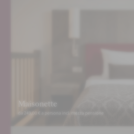
Maisonette
da 249,00 € a persona incl. mezza pensione
PRENOTA
RICHIEDI