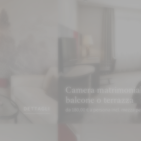
Camera matrimonial
balcone o terrazza
DETTAGLI
da 180,00 € a persona incl. mezza p
PRENOTA
RICHIEDI