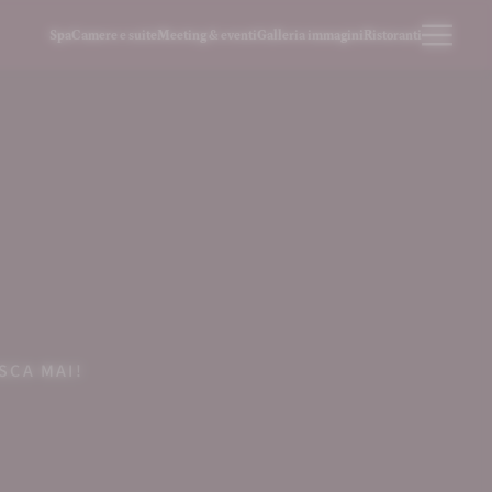
Spa
Camere e suite
Meeting & eventi
Galleria immagini
Ristoranti
SCA MAI!