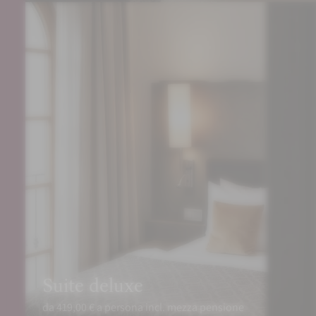
Suite deluxe
da 419,00 € a persona incl. mezza pensione