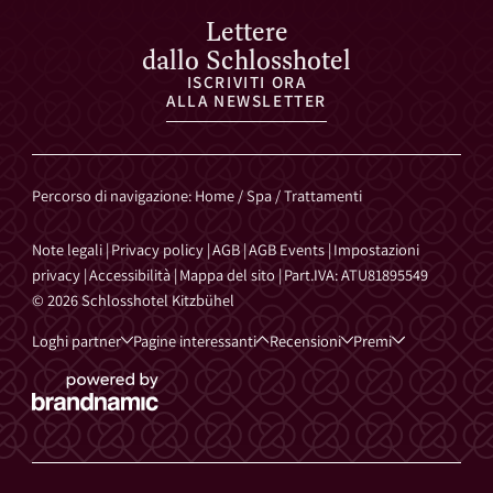
Lettere
dallo Schlosshotel
ISCRIVITI ORA
ALLA NEWSLETTER
Percorso di navigazione
:
Home
/
Spa
/
Trattamenti
Note legali
|
Privacy policy
|
AGB
|
AGB Events
|
Impostazioni
privacy
|
Accessibilità
|
Mappa del sito
|
Part.IVA: ATU81895549
© 2026 Schlosshotel Kitzbühel
Loghi partner
Pagine interessanti
Recensioni
Premi