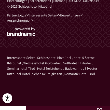
Einstellungen
|
Barrierefreiheit
|
Sitemap
|
UID-Nr.: ATU81895549
© 2026 Schlosshotel Kitzbühel
Partnerlogos
Interessante Seiten
Bewertungen
Auszeichnungen
Interessante Seiten:
Schlosshotel Kitzbühel
,
Hotel 5 Sterne
Kitzbühel
,
Wellnesshotel Kitzbuehel
,
Golfhotel Kitzbühel
,
Seminarhotel Tirol
,
Hotel freistehende Badewanne
,
Silvester
Kitzbühel Hotel
,
Sehenswürdigkeiten
,
Romantik Hotel Tirol