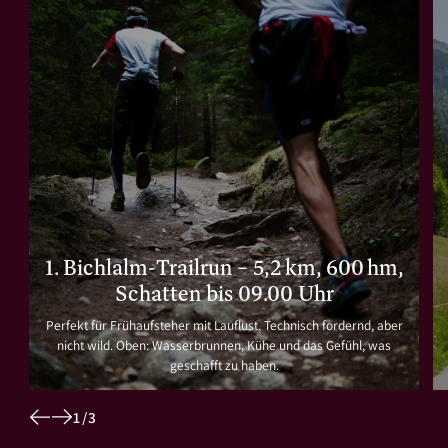
1. Bichlalm-Trailrun – 5,2 km, 600 hm,
Schatten bis 09.00 Uhr
Perfekt für Frühaufsteher mit Lauflust. Technisch fordernd, aber
nicht wild. Oben: Wasserbrunnen, Kühe und das Gefühl, was
geschafft zu haben.
1
/
3