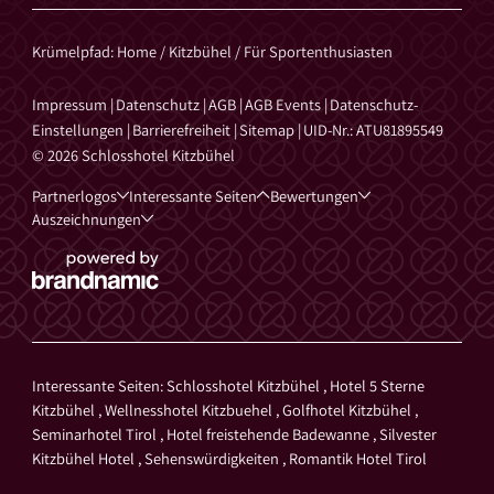
Krümelpfad
:
Home
/
Kitzbühel
/
Für Sportenthusiasten
Impressum
|
Datenschutz
|
AGB
|
AGB Events
|
Datenschutz-
Einstellungen
|
Barrierefreiheit
|
Sitemap
|
UID-Nr.: ATU81895549
© 2026 Schlosshotel Kitzbühel
Partnerlogos
Interessante Seiten
Bewertungen
Auszeichnungen
Interessante Seiten:
Schlosshotel Kitzbühel
,
Hotel 5 Sterne
Kitzbühel
,
Wellnesshotel Kitzbuehel
,
Golfhotel Kitzbühel
,
Seminarhotel Tirol
,
Hotel freistehende Badewanne
,
Silvester
Kitzbühel Hotel
,
Sehenswürdigkeiten
,
Romantik Hotel Tirol