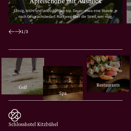
Apfelschorle mit Ausblick
Lässig, leicht und landschaftlich top. Dauer: etwa eine Stunde, je
nach Gesprächsbedarf. Rückweg über die Streif, wer mag.
1
/
3
Restaurants
Golf
Spa
Schlosshotel Kitzbühel