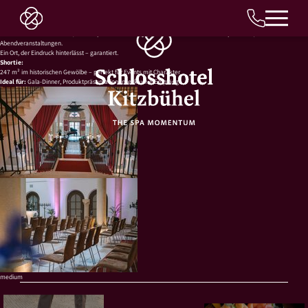
Die Schlosshalle
Bühne für Wow-Momente 247 m²
DE
247 m²
, Kreuzgewölbe, Atmosphäre wie aus dem Märchenbuch: Die Schlosshalle ist die spektakulärste
Eventfläche. Ideal für Galas, Produktpräsentationen (ja, auch ein Motorrad oder Auto passt rein) oder exklusive
Abendveranstaltungen.
Ein Ort, der Eindruck hinterlässt – garantiert.
Shortie:
247 m² im historischen Gewölbe – perfekt für Events mit Charakter
Ideal für:
Gala-Dinner, Produktpräsentationen, exklusive Empfänge
medium