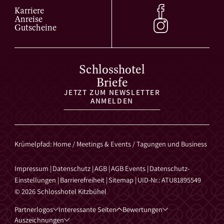
Karriere
Anreise
Gutscheine
Schlosshotel
Briefe
JETZT ZUM NEWSLETTER
ANMELDEN
Krümelpfad
:
Home
/
Meetings & Events
/
Tagungen und Business
Impressum
|
Datenschutz
|
AGB
|
AGB Events
|
Datenschutz-
Einstellungen
|
Barrierefreiheit
|
Sitemap
|
UID-Nr.: ATU81895549
© 2026 Schlosshotel Kitzbühel
Partnerlogos
Interessante Seiten
Bewertungen
Auszeichnungen