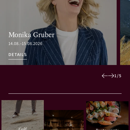
Monika Gruber
14.08.–15.08.2026
DETAILS
1
/
5
Golf