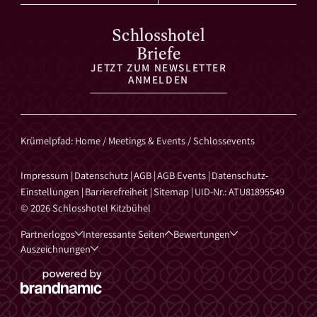
Schlosshotel
Briefe
JETZT ZUM NEWSLETTER
ANMELDEN
Krümelpfad
:
Home
/
Meetings & Events
/
Schlossevents
Impressum
|
Datenschutz
|
AGB
|
AGB Events
|
Datenschutz-
Einstellungen
|
Barrierefreiheit
|
Sitemap
|
UID-Nr.: ATU81895549
© 2026 Schlosshotel Kitzbühel
Partnerlogos
Interessante Seiten
Bewertungen
Auszeichnungen