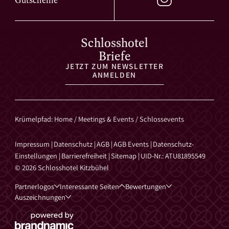
Schlosshotel
Briefe
JETZT ZUM NEWSLETTER
ANMELDEN
Krümelpfad
:
Home
/
Meetings & Events
/
Schlossevents
Impressum
|
Datenschutz
|
AGB
|
AGB Events
|
Datenschutz-
Einstellungen
|
Barrierefreiheit
|
Sitemap
|
UID-Nr.: ATU81895549
© 2026 Schlosshotel Kitzbühel
Partnerlogos
Interessante Seiten
Bewertungen
Auszeichnungen