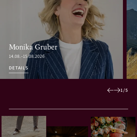
Monika Gruber
14.08.–15.08.2026
DETAILS
1
/
5