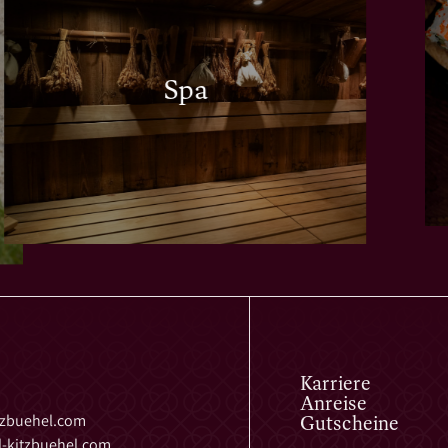
Spa
Karriere
Anreise
Gutscheine
tzbuehel.
com
-kitzbuehel.
com