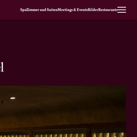
Spa
Zimmer und Suiten
Meetings & Events
Bilder
Restaurants
l