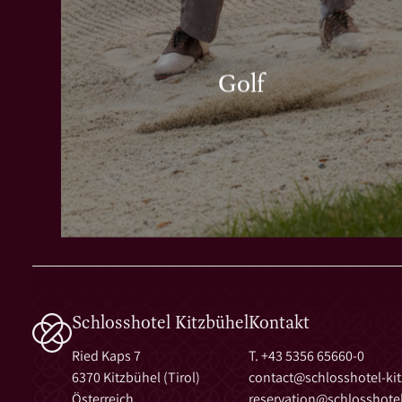
Golf
Schlosshotel Kitzbühel
Kontakt
Ried Kaps 7
T. +43 5356 65660-0
6370 Kitzbühel (Tirol)
contact@
schlosshotel-ki
Österreich
reservation@
schlosshotel