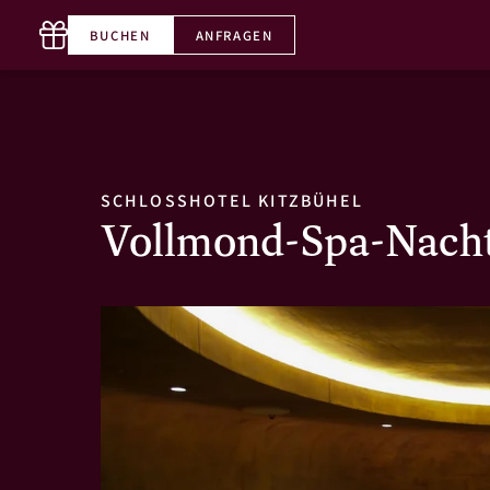
BUCHEN
ANFRAGEN
T. +43 5356 65660-0
DE
SCHLOSSHOTEL KITZBÜHEL
Vollmond-Spa-Nacht 