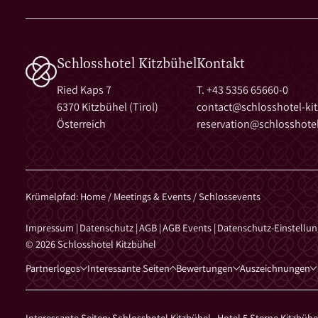
Schlosshotel Kitzbühel
Kontakt
Ried Kaps 7
T. +43 5356 65660-0
6370 Kitzbühel (Tirol)
contact@
schlosshotel-ki
Österreich
reservation@
schlosshotel
Krümelpfad
:
Home
/
Meetings & Events
/
Schlossevents
Impressum
|
Datenschutz
|
AGB
|
AGB Events
|
Datenschutz-Einstellu
© 2026 Schlosshotel Kitzbühel
Partnerlogos
Interessante Seiten
Bewertungen
Auszeichnungen
Interessante Seiten:
Schlosshotel Kitzbühel
,
Hotel 5 Sterne Kitzbüh