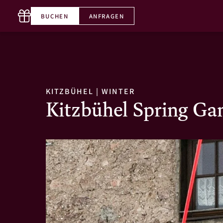
BUCHEN
ANFRAGEN
T. +43 5356 65660-0
DE
KITZBÜHEL
|
WINTER
Kitzbühel Spring Gam