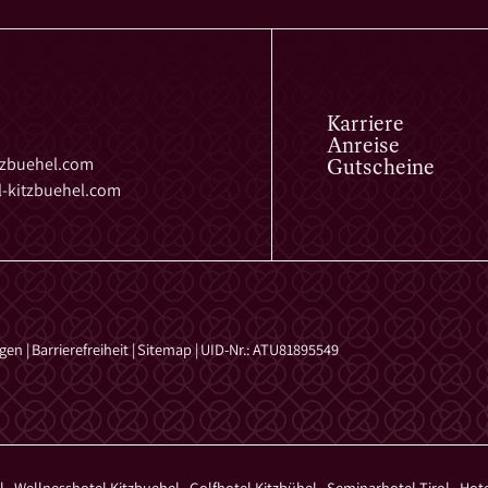
Karriere
Anreise
Gutscheine
tzbuehel.
com
-kitzbuehel.
com
ngen
|
Barrierefreiheit
|
Sitemap
|
UID-Nr.: ATU81895549
el
,
Wellnesshotel Kitzbuehel
,
Golfhotel Kitzbühel
,
Seminarhotel Tirol
,
Hot