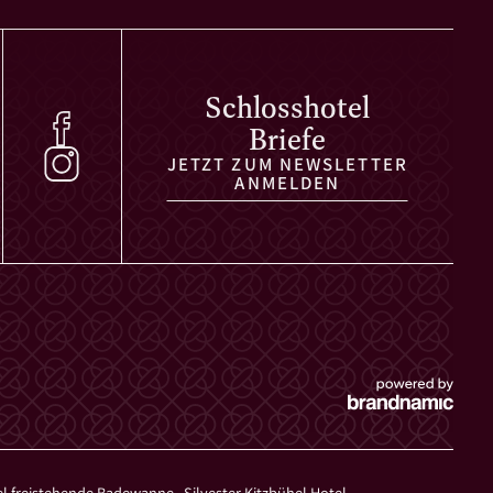
Schlosshotel
Briefe
JETZT ZUM NEWSLETTER
ANMELDEN
el freistehende Badewanne
,
Silvester Kitzbühel Hotel
,