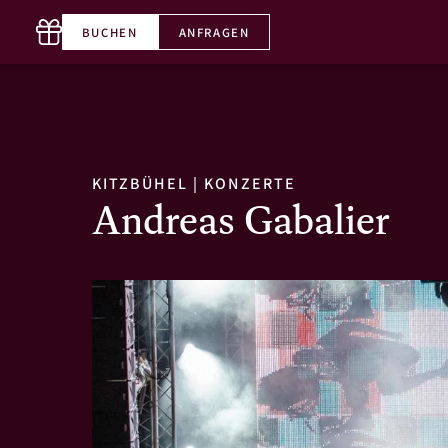
BUCHEN
ANFRAGEN
T. +43 5356 65660-0
DE
KITZBÜHEL
|
KONZERTE
Andreas Gabalier