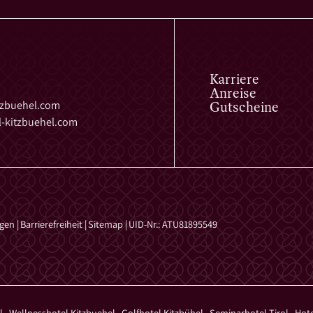
Karriere
Anreise
Gutscheine
tzbuehel.
com
-kitzbuehel.
com
ngen
|
Barrierefreiheit
|
Sitemap
|
UID-Nr.: ATU81895549
el
,
Wellnesshotel Kitzbuehel
,
Golfhotel Kitzbühel
,
Seminarhotel Tirol
,
Hot