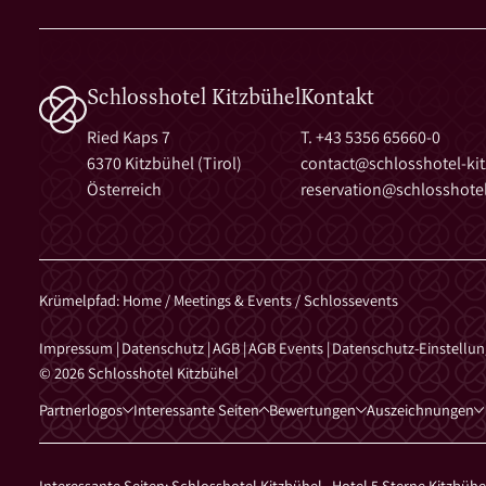
Schlosshotel Kitzbühel
Kontakt
Ried Kaps 7
T. +43 5356 65660-0
6370 Kitzbühel (Tirol)
contact@
schlosshotel-ki
Österreich
reservation@
schlosshotel
Krümelpfad
:
Home
/
Meetings & Events
/
Schlossevents
Impressum
|
Datenschutz
|
AGB
|
AGB Events
|
Datenschutz-Einstellu
© 2026 Schlosshotel Kitzbühel
Partnerlogos
Interessante Seiten
Bewertungen
Auszeichnungen
Interessante Seiten:
Schlosshotel Kitzbühel
,
Hotel 5 Sterne Kitzbüh