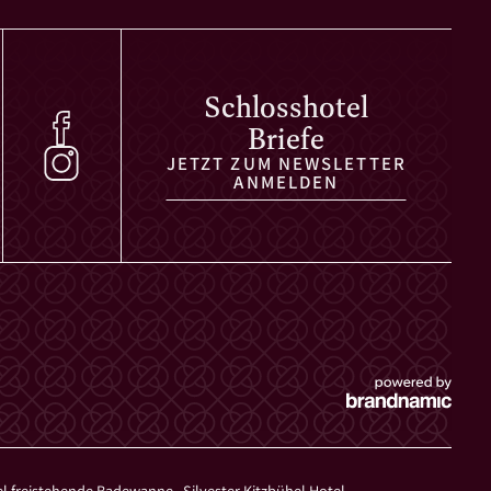
Schlosshotel
Briefe
JETZT ZUM NEWSLETTER
ANMELDEN
el freistehende Badewanne
,
Silvester Kitzbühel Hotel
,