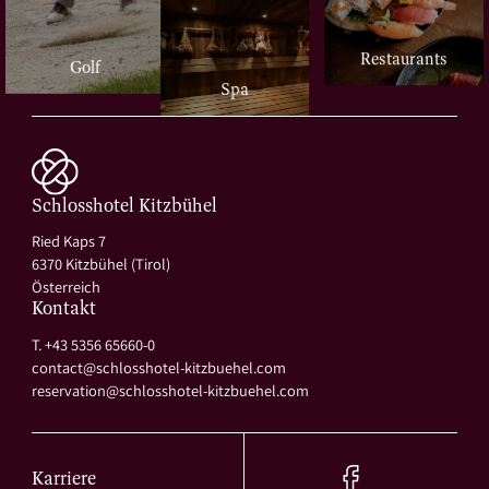
Wann gibt es den meisten Schnee?
Restaurants
Golf
Die stabilsten Schneeverhältnisse herrschen normalerweise
Spa
zwischen Januar und Februar.
Ist Kitzbühel schneesicher?
Schlosshotel Kitzbühel
Dank moderner Beschneiung und alpiner Lage gilt Kitzbühel
Ried Kaps 7
als sehr schneesicher.
6370 Kitzbühel (Tirol)
Österreich
Kontakt
Welcher Monat eignet sich für ruhigen Luxusurlaub?
T. +43 5356 65660-0
contact@
schlosshotel-kitzbuehel.
com
Der März bietet oft eine besonders entspannte Kombination
reservation@
schlosshotel-kitzbuehel.
com
aus Sonne, Schnee und Wellness.
Karriere