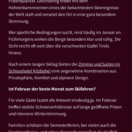
Pistenqualität. Gleichzeitig findet mit dem
Hahnenkammrennen eines der bekanntesten Skiereignisse
der Welt statt und versetzt den Ort in eine ganz besondere
Stimmung.
Wer sportliche Bedingungen sucht, reist häufig im Januar an.
Frühmorgens wirken die Berge besonders klar und ruhig. Die
Sicht reicht oft weit über die verschneiten Gipfel Tirols
hinaus.
Nach einem langen Skitag bieten die
Zimmer und Suiten im
Schlosshotel Kitzbühel
eine angenehme Kombination aus
Privatsphäre, Komfort und alpinem Design.
Ist Februar der beste Monat zum Skifahren?
Für viele Gäste lautet die Antwort eindeutig ja. Im Februar
treffen stabile Schneeverhältnisse auf lange geöffnete Pisten
und intensive Winterstimmung.
Familien schätzen die Semesterferien, bei vielen auch die
Faschingsferien, und aktive Reisende genießen die Vielfalt