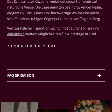
Das
Schlosshotel Kitzbühel
verbindet diese Elemente auf
natürliche Weise. Die Lage inmitten beeindruckender Natur,
elegante Rückzugsorte und hochwertige Wellnessbereiche
schaffen einen ruhigen Gegenpol zum aktiven Tag am Berg.
Wer zusätzliche Inspiration sucht, findet auf
Erlebnisse und
Aktivitäten
weitere Möglichkeiten für Wintertage in Tirol.
ZURÜCK ZUR ÜBERSICHT
FAQ SKISAISON
Wann beginnt die Skisaison in Kitzbühel?
Meist startet die Saison im November, abhängig von Wetter
und Schneelage.