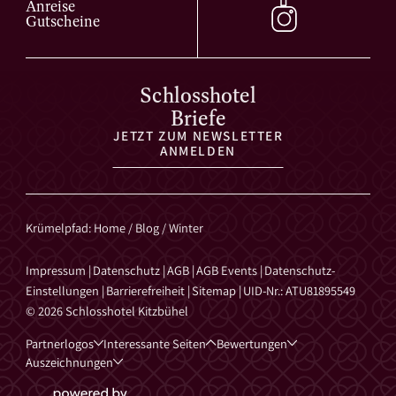
Wo findet man aktuelle Informationen zu Pisten?
Anreise
Gutscheine
Aktuelle Daten veröffentlichen
KitzSki
und
Kitzbühel
Tourismus
.
Schlosshotel
Briefe
JETZT ZUM NEWSLETTER
ANMELDEN
Krümelpfad
:
Home
/
Blog
/
Winter
Impressum
|
Datenschutz
|
AGB
|
AGB Events
|
Datenschutz-
Einstellungen
|
Barrierefreiheit
|
Sitemap
|
UID-Nr.: ATU81895549
© 2026 Schlosshotel Kitzbühel
Partnerlogos
Interessante Seiten
Bewertungen
Auszeichnungen