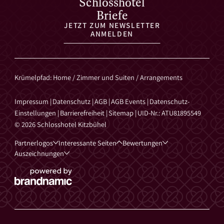
Schlosshotel
Briefe
JETZT ZUM NEWSLETTER
ANMELDEN
Krümelpfad
:
Home
/
Zimmer und Suiten
/
Arrangements
Impressum
|
Datenschutz
|
AGB
|
AGB Events
|
Datenschutz-
Einstellungen
|
Barrierefreiheit
|
Sitemap
|
UID-Nr.: ATU81895549
© 2026 Schlosshotel Kitzbühel
Partnerlogos
Interessante Seiten
Bewertungen
Auszeichnungen