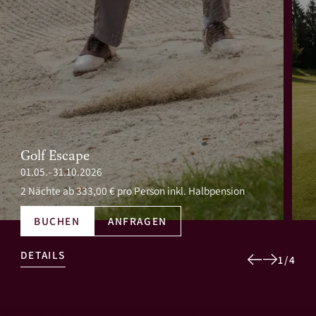
Golf Escape
01.05.–31.10.2026
2 Nächte
ab 333,00 € pro Person inkl. Halbpension
BUCHEN
ANFRAGEN
DETAILS
1
/
4