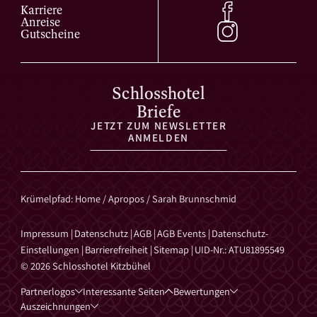
Karriere
Anreise
Gutscheine
Schlosshotel
Briefe
JETZT ZUM NEWSLETTER
ANMELDEN
Krümelpfad
:
Home
/
Apropos
/
Sarah Brunnschmid
Impressum
|
Datenschutz
|
AGB
|
AGB Events
|
Datenschutz-
Einstellungen
|
Barrierefreiheit
|
Sitemap
|
UID-Nr.: ATU81895549
© 2026 Schlosshotel Kitzbühel
Partnerlogos
Interessante Seiten
Bewertungen
Auszeichnungen