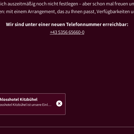
ich auszeitmäßig noch nicht festlegen – aber schon mal freuen u
en: mit einem Arrangement, das zu Ihnen passt, Verfügbarkeiten u
Wir sind unter einer neuen Telefonnummer erreichbar:
+43 5356 65660-0
chlosshotel Kitzbühel
Der Jahreswechsel im Schlosshotel Kitzbühel ist unsere Einladung an Sie, das alte Jahr stilvoll zu verabschieden und das neue mit Champagner und einer rauschenden Partynacht zu empfangen. Am 31. Dezember erwartet Sie ein Abend aus Aperitif,