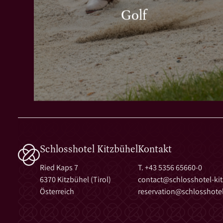
Golf
Schlosshotel Kitzbühel
Kontakt
Ried Kaps 7
T. +43 5356 65660-0
6370 Kitzbühel (Tirol)
contact@
schlosshotel-ki
Österreich
reservation@
schlosshotel