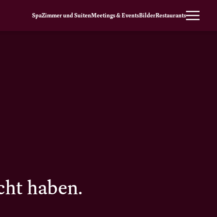
Spa
Zimmer und Suiten
Meetings & Events
Bilder
Restaurants
cht haben.