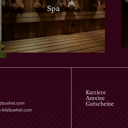
Spa
Karriere
Anreise
Gutscheine
tzbuehel.
com
-kitzbuehel.
com