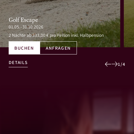
Golf Escape
01.05.–31.10.2026
2 Nächte
ab 333,00 € pro Person inkl. Halbpension
BUCHEN
ANFRAGEN
DETAILS
1
/
4