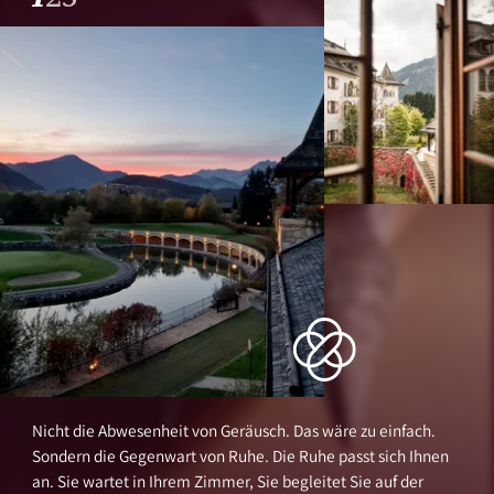
Nicht die Abwesenheit von Geräusch. Das wäre zu einfach.
Die Verbindungen entstehen hier von selbst. Sie knüpfen sich
Es ist kein Konzept. Auch keine Marketingidee. Es ist eine
Sondern die Gegenwart von Ruhe. Die Ruhe passt sich Ihnen
beim gemeinsamen Dinner, wenn Sie am großen Tisch mit
Erfahrung, die unter die Haut geht. Die nachwirkt. Die
an. Sie wartet in Ihrem Zimmer, Sie begleitet Sie auf der
lachen, scherzen, anstoßen. Sie wachsen bei einem Glas
verändert. Die Begegnung mit einem Ort, der keine